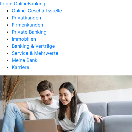
Login OnlineBanking
Online-Geschäftsstelle
Privatkunden
Firmenkunden
Private Banking
Immobilien
Banking & Verträge
Service & Mehrwerte
Meine Bank
Karriere