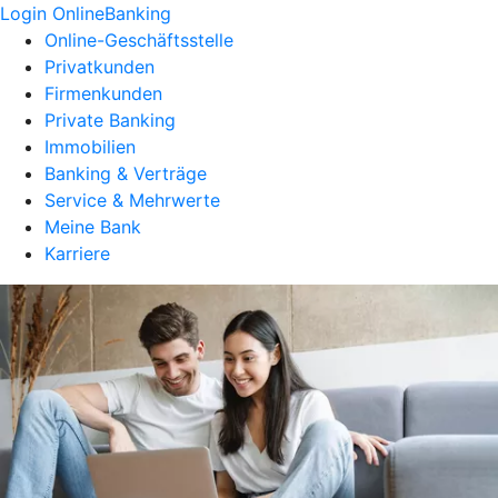
Login OnlineBanking
Online-Geschäftsstelle
Privatkunden
Firmenkunden
Private Banking
Immobilien
Banking & Verträge
Service & Mehrwerte
Meine Bank
Karriere