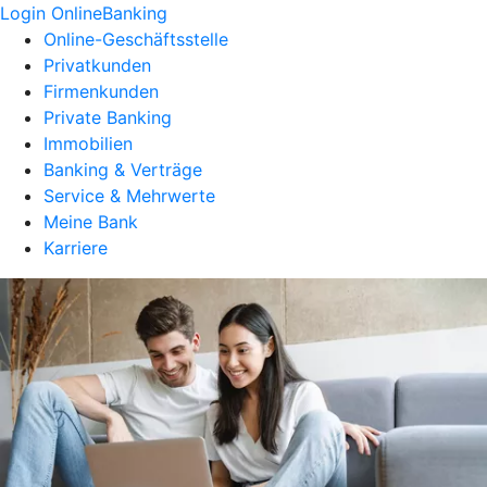
Login OnlineBanking
Online-Geschäftsstelle
Privatkunden
Firmenkunden
Private Banking
Immobilien
Banking & Verträge
Service & Mehrwerte
Meine Bank
Karriere