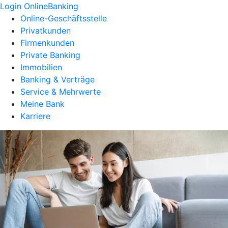
Login OnlineBanking
Online-Geschäftsstelle
Privatkunden
Firmenkunden
Private Banking
Immobilien
Banking & Verträge
Service & Mehrwerte
Meine Bank
Karriere