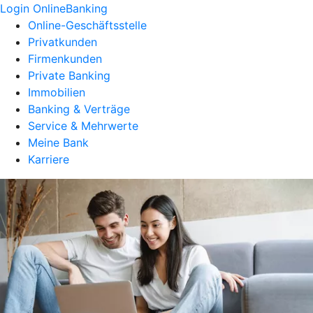
Login OnlineBanking
Online-Geschäftsstelle
Privatkunden
Firmenkunden
Private Banking
Immobilien
Banking & Verträge
Service & Mehrwerte
Meine Bank
Karriere