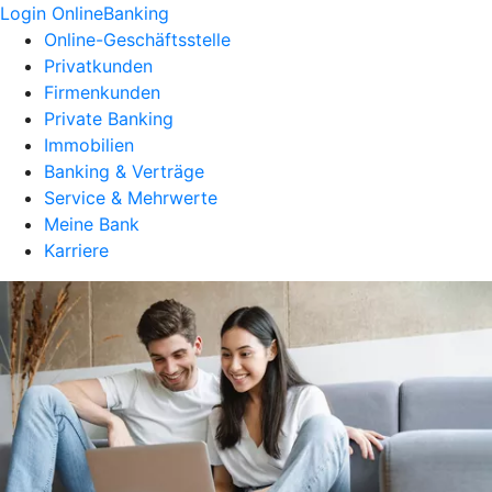
Login OnlineBanking
Online-Geschäftsstelle
Privatkunden
Firmenkunden
Private Banking
Immobilien
Banking & Verträge
Service & Mehrwerte
Meine Bank
Karriere