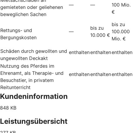
—
—
100 Mio.
gemieteten oder geliehenen
€
beweglichen Sachen
bis zu
bis zu
Rettungs- und
—
100.000
10.000 €
Bergungskosten
Mio. €
Schäden durch gewollten und
enthalten
enthalten
enthalten
ungewollten Deckakt
Nutzung des Pferdes im
Ehrenamt, als Therapie- und
enthalten
enthalten
enthalten
Besuchstier, in privatem
Reitunterricht
Kundeninformation
848 KB
Leistungsübersicht
277 KB