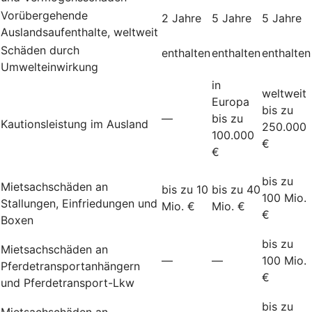
Vorübergehende
2 Jahre
5 Jahre
5 Jahre
Auslandsaufenthalte, weltweit
Schäden durch
enthalten
enthalten
enthalten
Umwelteinwirkung
in
weltweit
Europa
bis zu
—
bis zu
Kautionsleistung im Ausland
250.000
100.000
€
€
bis zu
Mietsachschäden an
bis zu 10
bis zu 40
100 Mio.
Stallungen, Einfriedungen und
Mio. €
Mio. €
€
Boxen
bis zu
Mietsachschäden an
—
—
100 Mio.
Pferdetransportanhängern
€
und Pferdetransport-Lkw
bis zu
Mietsachschäden an